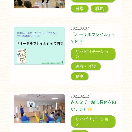
日常
職員
2021.09.07
「オーラルフレイル」っ
て何？
リハビリテーショ
ン
医療・介護
食事
2021.02.12
みんなで一緒に身体を動
かします
リハビリテーショ
ン