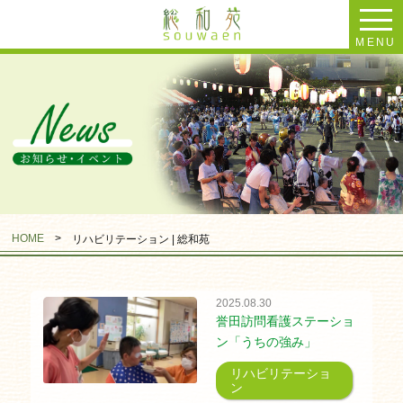
MENU
HOME
>
リハビリテーション | 総和苑
2025.08.30
誉田訪問看護ステーショ
ン「うちの強み」
リハビリテーショ
ン