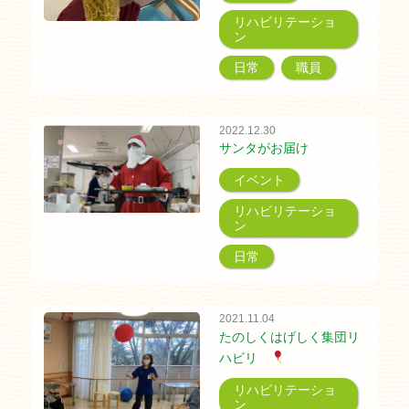
リハビリテーショ
ン
日常
職員
2022.12.30
サンタがお届け
イベント
リハビリテーショ
ン
日常
2021.11.04
たのしくはげしく集団リ
ハビリ
リハビリテーショ
ン