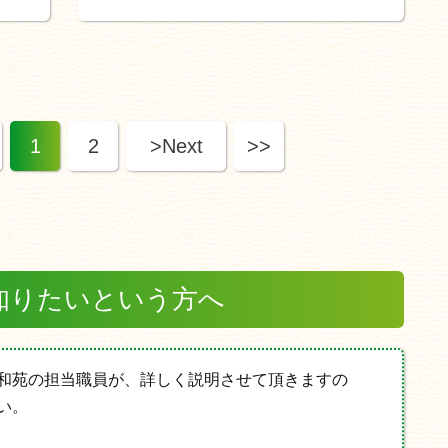
1
2
>Next
>>
知りたいという方へ
和苑の担当職員が、詳しく説明させて頂きますの
い。