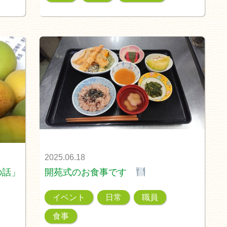
2025.06.18
の話」
開苑式のお食事です
イベント
日常
職員
食事