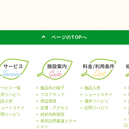
ページのTOPへ
サービス一覧
施設内の様子
施設入所
通所リハビリ
フロアマップ
ショートステイ
施設入所
周辺環境
通所リハビリ
ショートステイ
交通・アクセス
訪問リハビリ
協
訪問リハビリ
武村内科医院
誉田訪問看護ステー
は
ション