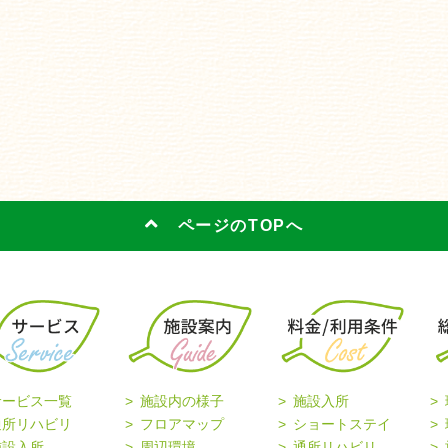
ページのTOPへ
サービス一覧
施設内の様子
施設入所
通所リハビリ
フロアマップ
ショートステイ
施設入所
周辺環境
通所リハビリ