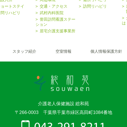
ショートステイ
交通・アクセス
訪問リハビリ
協
訪問リハビリ
武村内科医院
誉田訪問看護ステー
は
ション
居宅介護支援事業所
スタッフ紹介
空室情報
個人情報保護方針
介護老人保健施設 総和苑
〒266-0003 千葉県千葉市緑区高田町1084番地