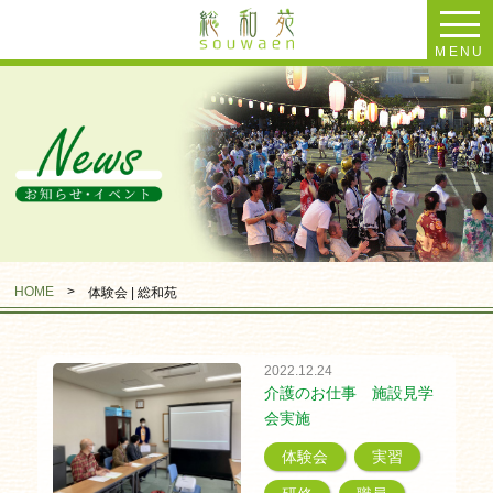
MENU
HOME
>
体験会 | 総和苑
2022.12.24
介護のお仕事 施設見学
会実施
体験会
実習