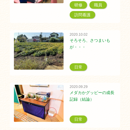
研修
職員
訪問看護
2020.10.02
そろそろ、さつまいも
が・・・
日常
2020.09.29
メダカかグッピーの成長
記録（結論）
日常