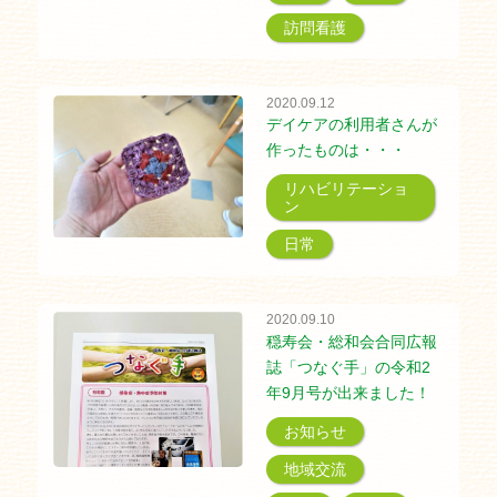
訪問看護
2020.09.12
デイケアの利用者さんが
作ったものは・・・
リハビリテーショ
ン
日常
2020.09.10
穏寿会・総和会合同広報
誌「つなぐ手」の令和2
年9月号が出来ました！
お知らせ
地域交流