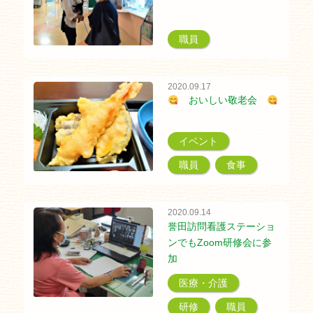
職員
2020.09.17
おいしい敬老会
イベント
職員
食事
2020.09.14
誉田訪問看護ステーショ
ンでもZoom研修会に参
加
医療・介護
研修
職員