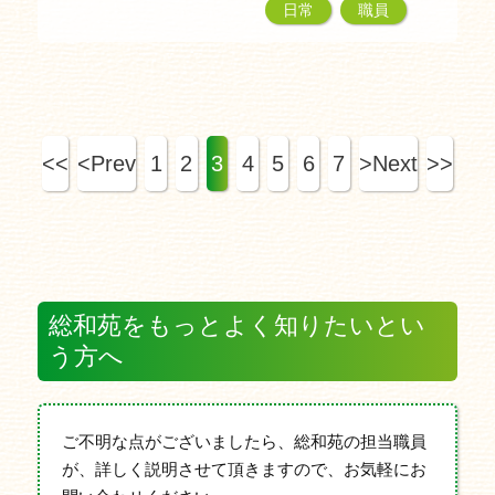
日常
職員
<<
<Prev
1
2
3
4
5
6
7
>Next
>>
総和苑をもっとよく知りたいとい
う方へ
ご不明な点がございましたら、総和苑の担当職員
が、詳しく説明させて頂きますので、お気軽にお