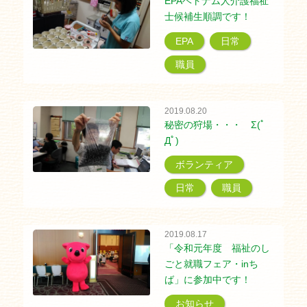
EPAベトナム人介護福祉
士候補生順調です！
EPA
日常
職員
2019.08.20
秘密の狩場・・・ Σ(ﾟ
Дﾟ)
ボランティア
日常
職員
2019.08.17
「令和元年度 福祉のし
ごと就職フェア・inち
ば」に参加中です！
お知らせ