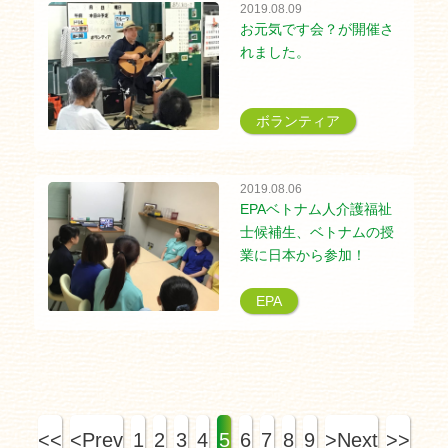
2019.08.09
お元気です会？が開催さ
れました。
ボランティア
2019.08.06
EPAベトナム人介護福祉
士候補生、ベトナムの授
業に日本から参加！
EPA
<<
<Prev
1
2
3
4
5
6
7
8
9
>Next
>>