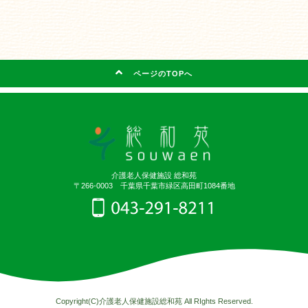
ページのTOPへ
介護老人保健施設 総和苑
〒266-0003 千葉県千葉市緑区高田町1084番地
Copyright(C)介護老人保健施設総和苑 All RIghts Reserved.