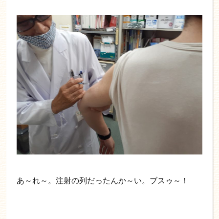
あ～れ～。注射の列だったんか～い。ブスゥ～！