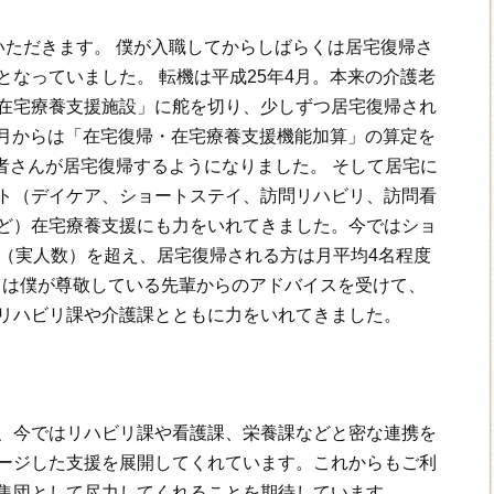
いただきます。 僕が入職してからしばらくは居宅復帰さ
なっていました。 転機は平成25年4月。本来の介護老
在宅療養支援施設」に舵を切り、少しずつ居宅復帰され
7月からは「在宅復帰・在宅療養支援機能加算」の算定を
用者さんが居宅復帰するようになりました。 そして居宅に
ト（デイケア、ショートステイ、訪問リハビリ、訪問看
ど）在宅療養支援にも力をいれてきました。今ではショ
名（実人数）を超え、居宅復帰される方は月平均4名程度
からは僕が尊敬している先輩からのアドバイスを受けて、
リハビリ課や介護課とともに力をいれてきました。
、今ではリハビリ課や看護課、栄養課などと密な連携を
ージした支援を展開してくれています。これからもご利
集団として尽力してくれることを期待しています。