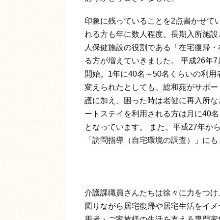
印象に残っていることを2点書かせて
れる方も年に数人程度。長期入所施設と
人保健施設の役割である「在宅復帰・
る方が増えていきました。 平成26年
開始。1年に40名～50名くらいの利
変えられたとしても、総和苑がサポー
護に加え、困った時は老健に再入所な
ートステイを利用される方は月に40
となっています。 また、平成27年
「訪問指導（自宅環境の調査）」にも
介護課職員さんたちは徐々に力をつけ
図りながら居宅復帰や居宅生活をイメ
用者・ご家族様の生活を支える専門家