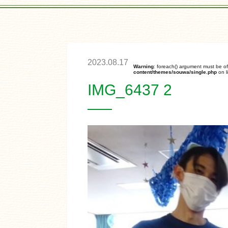
2023.08.17
Warning
: foreach() argument must be of
content/themes/souwa/single.php
on l
IMG_6437 2