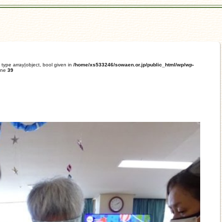
 type array|object, bool given in
/home/xs533246/sowaen.or.jp/public_html/wp/wp-
ine
39