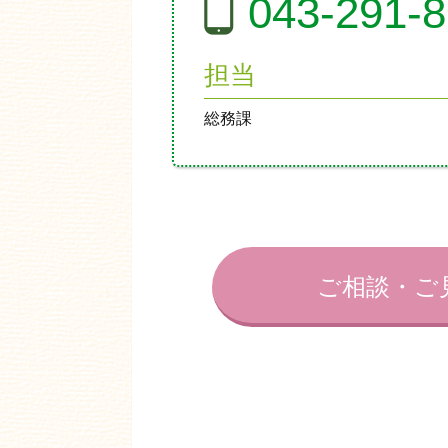
043-291-
担当
総務課
ご相談・ご