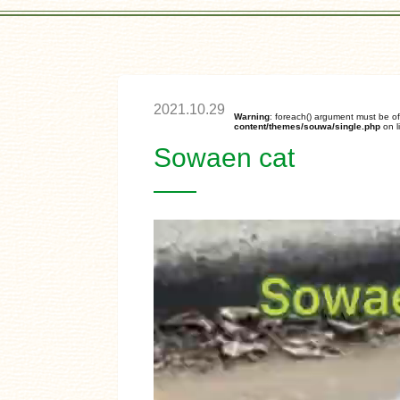
2021.10.29
Warning
: foreach() argument must be of
content/themes/souwa/single.php
on l
Sowaen cat
動
画
プ
レ
ー
ヤ
ー