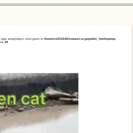
 type array|object, bool given in
/home/xs533246/sowaen.or.jp/public_html/wp/wp-
ine
39