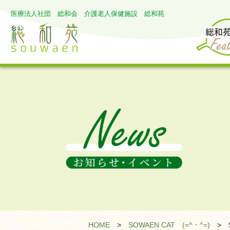
医療法人社団 総和会 介護老人保健施設 総和苑
HOME
>
SOWAEN CAT (=^・^=)
>