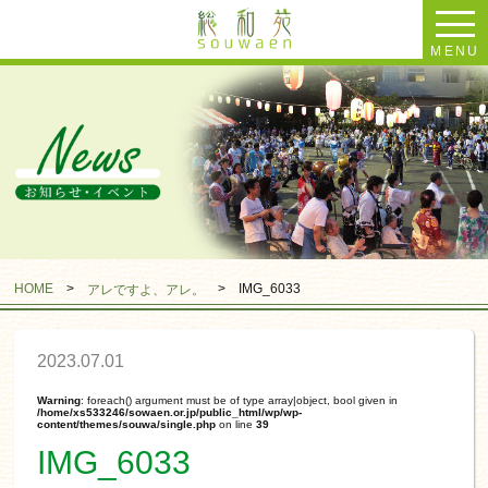
MENU
HOME
>
>
IMG_6033
アレですよ、アレ。
2023.07.01
Warning
: foreach() argument must be of type array|object, bool given in
/home/xs533246/sowaen.or.jp/public_html/wp/wp-
content/themes/souwa/single.php
on line
39
IMG_6033