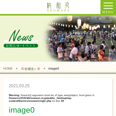
MENU
HOME
>
>
image0
春爛漫♬
2021.03.25
Warning
: foreach() argument must be of type array|object, bool given in
/home/xs533246/sowaen.or.jp/public_html/wp/wp-
content/themes/souwa/single.php
on line
39
image0