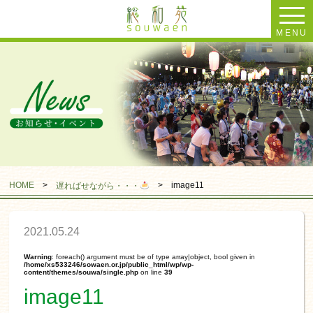
MENU
HOME
>
>
image11
遅ればせながら・・・
2021.05.24
Warning
: foreach() argument must be of type array|object, bool given in
/home/xs533246/sowaen.or.jp/public_html/wp/wp-
content/themes/souwa/single.php
on line
39
image11