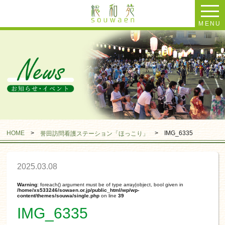
MENU
HOME
>
>
IMG_6335
誉田訪問看護ステーション「ほっこり」
2025.03.08
Warning
: foreach() argument must be of type array|object, bool given in
/home/xs533246/sowaen.or.jp/public_html/wp/wp-
content/themes/souwa/single.php
on line
39
IMG_6335