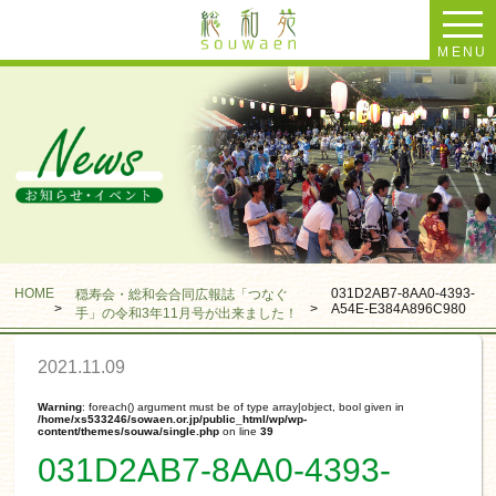
MENU
HOME
031D2AB7-8AA0-4393-
穏寿会・総和会合同広報誌「つなぐ
>
>
A54E-E384A896C980
手」の令和3年11月号が出来ました！
2021.11.09
Warning
: foreach() argument must be of type array|object, bool given in
/home/xs533246/sowaen.or.jp/public_html/wp/wp-
content/themes/souwa/single.php
on line
39
031D2AB7-8AA0-4393-