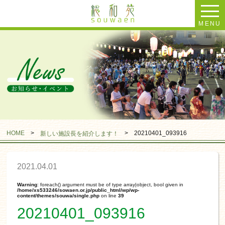
MENU
HOME
>
>
20210401_093916
新しい施設長を紹介します！
2021.04.01
Warning
: foreach() argument must be of type array|object, bool given in
/home/xs533246/sowaen.or.jp/public_html/wp/wp-
content/themes/souwa/single.php
on line
39
20210401_093916