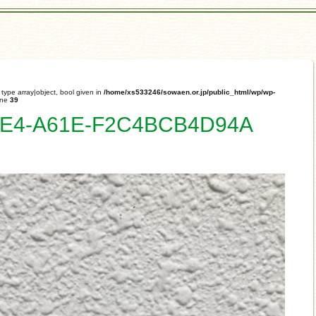
type array|object, bool given in
/home/xs533246/sowaen.or.jp/public_html/wp/wp-
ine
39
1E4-A61E-F2C4BCB4D94A