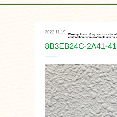
2022.11.19
Warning
: foreach() argument must be of 
content/themes/souwa/single.php
on l
8B3EB24C-2A41-4