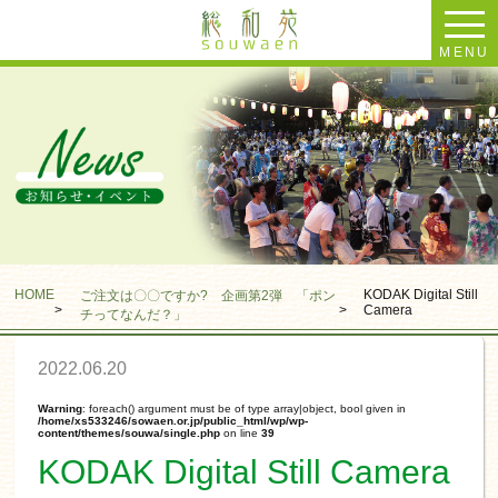
MENU
HOME
KODAK Digital Still
ご注文は〇〇ですか? 企画第2弾 「ポン
>
>
Camera
チってなんだ？」
2022.06.20
Warning
: foreach() argument must be of type array|object, bool given in
/home/xs533246/sowaen.or.jp/public_html/wp/wp-
content/themes/souwa/single.php
on line
39
KODAK Digital Still Camera