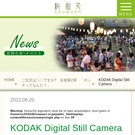
MENU
HOME
KODAK Digital Still
ご注文は〇〇ですか? 企画第2弾 「ポン
>
>
Camera
チってなんだ？」
2022.06.20
Warning
: foreach() argument must be of type array|object, bool given in
/home/xs533246/sowaen.or.jp/public_html/wp/wp-
content/themes/souwa/single.php
on line
39
KODAK Digital Still Camera