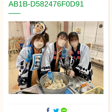
AB1B-D582476F0D91