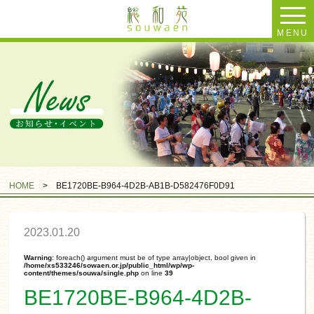
MENU
HOME
>
BE1720BE-B964-4D2B-AB1B-D582476F0D91
2023.01.20
Warning
: foreach() argument must be of type array|object, bool given in
/home/xs533246/sowaen.or.jp/public_html/wp/wp-
content/themes/souwa/single.php
on line
39
BE1720BE-B964-4D2B-