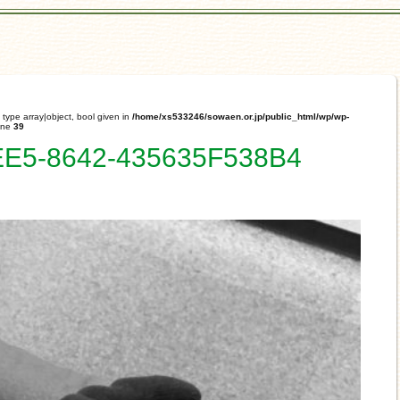
 type array|object, bool given in
/home/xs533246/sowaen.or.jp/public_html/wp/wp-
ine
39
E5-8642-435635F538B4