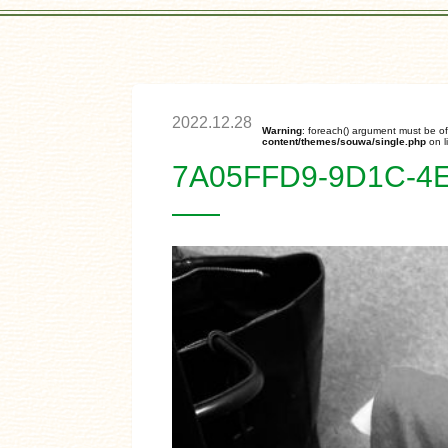
2022.12.28
Warning
: foreach() argument must be of
content/themes/souwa/single.php
on l
7A05FFD9-9D1C-4E