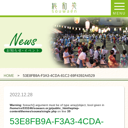
MENU
HOME
>
53E8FB9A-F3A3-4CDA-81C2-69F4392A4529
2022.12.28
Warning
: foreach() argument must be of type array|object, bool given in
/home/xs533246/sowaen.or.jp/public_html/wp/wp-
content/themes/souwa/single.php
on line
39
53E8FB9A-F3A3-4CDA-