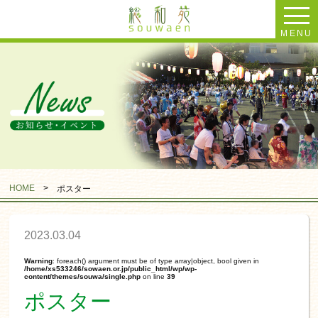
MENU
HOME
>
ポスター
2023.03.04
Warning
: foreach() argument must be of type array|object, bool given in
/home/xs533246/sowaen.or.jp/public_html/wp/wp-
content/themes/souwa/single.php
on line
39
ポスター