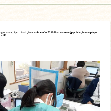
type array|object, bool given in
/home/xs533246/sowaen.or.jp/public_html/wp/wp-
ine
39