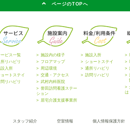
ページのTOPへ
サービス一覧
施設内の様子
施設入所
通所リハビリ
フロアマップ
ショートステイ
施設入所
周辺環境
通所リハビリ
ショートステイ
交通・アクセス
訪問リハビリ
協
訪問リハビリ
武村内科医院
誉田訪問看護ステー
は
ション
居宅介護支援事業所
スタッフ紹介
空室情報
個人情報保護方針