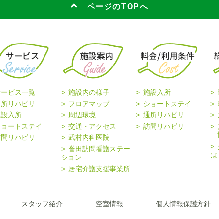
ページのTOPへ
サービス一覧
施設内の様子
施設入所
通所リハビリ
フロアマップ
ショートステイ
施設入所
周辺環境
通所リハビリ
ショートステイ
交通・アクセス
訪問リハビリ
協
訪問リハビリ
武村内科医院
誉田訪問看護ステー
は
ション
居宅介護支援事業所
スタッフ紹介
空室情報
個人情報保護方針