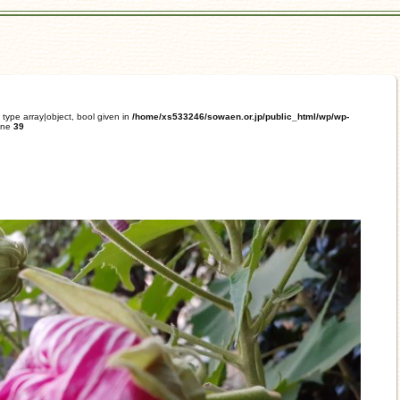
 type array|object, bool given in
/home/xs533246/sowaen.or.jp/public_html/wp/wp-
ine
39