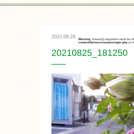
2021.08.28
Warning
: foreach() argument must be of
content/themes/souwa/single.php
on l
20210825_181250