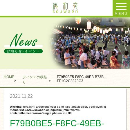
MENU
HOME
F79B0BE5-F8FC-49EB-B73B-
デイケアの秋祭
>
>
FE1C2C3323C3
り
2021.11.22
Warning
: foreach() argument must be of type array|object, bool given in
/home/xs533246/sowaen.or.jp/public_html/wp/wp-
content/themes/souwa/single.php
on line
39
F79B0BE5-F8FC-49EB-