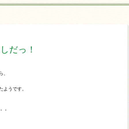
返しだっ！
ら、
たようです。
・・